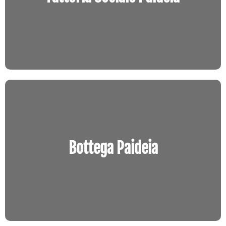
che unisce tradizione, qualità e solidarietà.
Entra in negozio
Bottega Paideia
Un luogo speciale dove trovare idee regalo
Bottega Paideia
solidali, frutto di una selezione attenta.
Entra in negozio