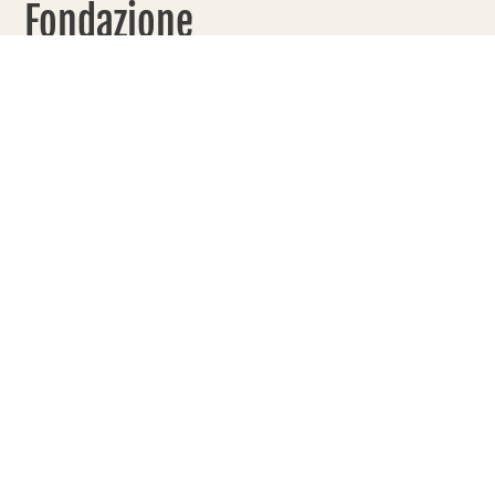
Fondazione
Paideia
PRODOTTI
100%
SOLIDALI
Ogni acquisto nel
nostro shop
contribuisce
direttamente ai
progetti di
Fondazione Paideia.
L’intero ricavato
viene destinato alle