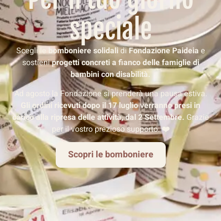
speciale
Scegli le
bomboniere solidali
di
Fondazione Paideia
e
sostieni
progetti concreti
a fianco delle famiglie di
bambini con disabilità.
Ad agosto la Fondazione si prenderà una pausa estiva.
Gli ordini ricevuti dopo il 17 luglio verranno presi in
carico alla ripresa delle attività, dal 2 Settembre.
Grazie
per il vostro prezioso supporto.
❤️
Scopri le bomboniere