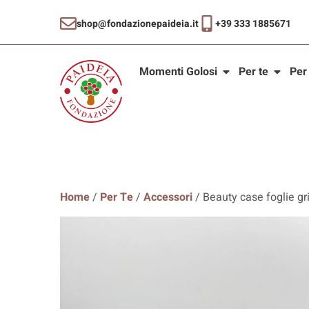
shop@fondazionepaideia.it
+39 333 1885671
Momenti Golosi
Per te
Per
Home
/
Per Te
/
Accessori
/ Beauty case foglie gr