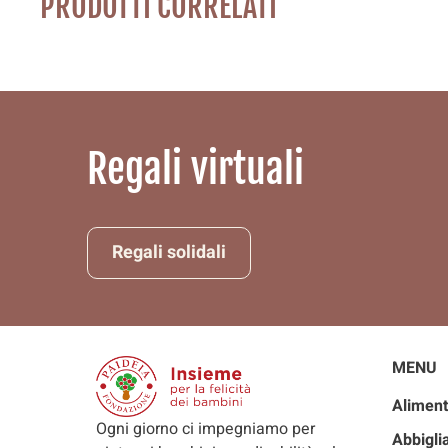
PRODOTTI CORRELATI
Regali virtuali
Regali solidali
MENU
Aliment
Ogni giorno ci impegniamo per
Abbigl