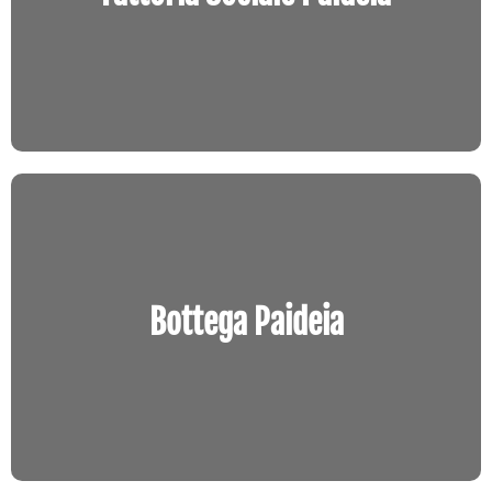
che unisce tradizione, qualità e solidarietà.
Entra in negozio
Bottega Paideia
Un luogo speciale dove trovare idee regalo
Bottega Paideia
solidali, frutto di una selezione attenta.
Entra in negozio