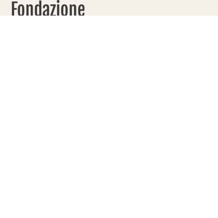
Fondazione
Paideia
PRODOTTI
100%
SOLIDALI
Ogni acquisto nel
nostro shop
contribuisce
direttamente ai
progetti di
Fondazione Paideia.
L’intero ricavato
viene destinato alle