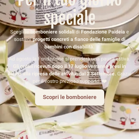
speciale
Scegli le
bomboniere solidali
di
Fondazione Paideia
e
sostieni
progetti concreti
a fianco delle famiglie di
bambini con disabilità.
Ad agosto la Fondazione si prenderà una pausa estiva.
Gli ordini ricevuti dopo il 17 luglio verranno presi in
carico alla ripresa delle attività, dal 2 Settembre.
Grazie
per il vostro prezioso supporto.
❤️
Scopri le bomboniere