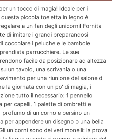
er un tocco di magia! Ideale per i
 questa piccola toeletta in legno è
regalare a un fan degli unicorni! Fornita
e di imitare i grandi preparandosi
di coccolare i peluche e le bambole
pprendista parrucchiere. Le sue
rendono facile da posizionare ad altezza
su un tavolo, una scrivania o una
pavimento per una riunione del salone di
ne la giornata con un po’ di magia, i
ione tutto il necessario: 1 pennello
a per capelli, 1 palette di ombretti e
 1 profumo di unicorno e persino un
la per appendere un disegno o una bella
li unicorni sono dei veri monelli: la prova
ri la lingua quando si preme la criniera del