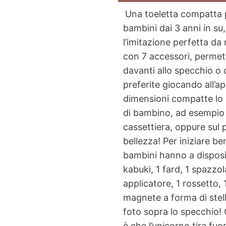
Una toeletta compatta p
bambini dai 3 anni in su,
l’imitazione perfetta da 
con 7 accessori, permett
davanti allo specchio o 
preferite giocando all’a
dimensioni compatte lo 
di bambino, ad esempio 
cassettiera, oppure sul 
bellezza! Per iniziare be
bambini hanno a disposiz
kabuki, 1 fard, 1 spazzol
applicatore, 1 rossetto,
magnete a forma di stel
foto sopra lo specchio! G
è che l’unicorno tira fuo