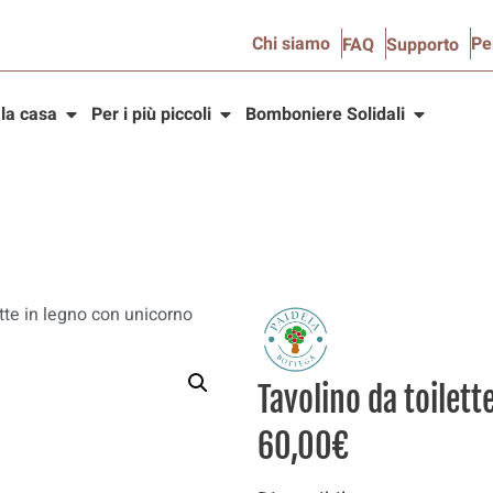
Chi siamo
Pe
FAQ
Supporto
 la casa
Per i più piccoli
Bomboniere Solidali
tte in legno con unicorno
Tavolino da toilett
60,00
€